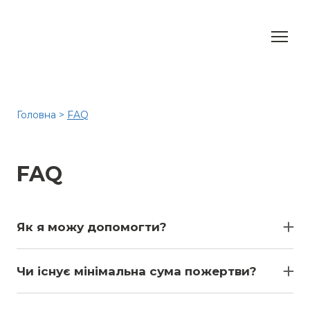
Головна
>
FAQ
FAQ
Як я можу допомогти?
Ви можете зробити благодійний внесок
кількома способами, вказаних нижче:
Чи існує мінімальна сума пожертви?
ГРН
💸
БЛАГОДІЙНА ОРГАНІЗАЦІЯ «БЛАГОДІЙНИЙ
Ні! Навіть один долар може змінити ситуацію, і
ФОНД «ФОНД СОЮЗНИКІВ СВІТУ»